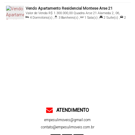
Total:
121
.00
m²
,
2
Vaga(s)
,
Útil:
121
.00
m²
Vendo Apartamento Residencial Montese Arse 21
Valor de Venda
R$
1.300.000,00
Quadra Arse 21 Alameda 2, 06,
4
Dormitório(s)
,
3
Banheiro(s)
,
1
Sala(s)
,
2
Suíte(s)
,
2
77020-494, Plano Diretor Sul, Palmas, Tocantins, Brasil
~ 3
Vaga(s)
,
Útil:
181
.00
m²
ATENDIMENTO
empesulimoveis@gmail.com
contato@empesulimoveis.com.br