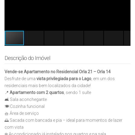
Descrição do Imóvel
Vende-se Apartamento no Residencial Orla 21 – Orla 14
Desfrute de uma
vista privilegiada para o Lago
, em um dos
residenciais mais bem localizados da cidade!
📍
Apartamento com 2 quartos
, sendo 1 suíte
🛋️ Sala aconchegante
🍽️ Cozinha funcional
🧺 Área de serviço
🌅 Sacada com bancada e pia – ideal para momentos de lazer
com vista
❄️ Ar-condicionado já instalado nos quartos e na sala