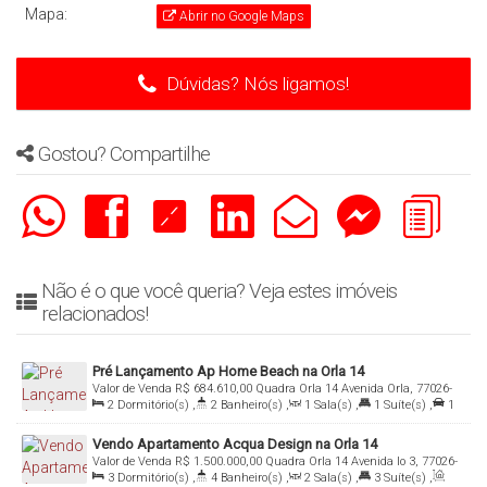
Mapa:
Abrir no Google Maps
Dúvidas? Nós ligamos!
Gostou? Compartilhe
Não é o que você queria? Veja estes imóveis
relacionados!
Pré Lançamento Ap Home Beach na Orla 14
Valor de Venda
R$
684.610,00
Quadra Orla 14 Avenida Orla, 77026-
2
Dormitório(s)
,
2
Banheiro(s)
,
1
Sala(s)
,
1
Suíte(s)
,
1
005, Graciosa - Orla 14, Palmas, Tocantins, Brasil
Vaga(s)
,
Útil:
62
.51
m²
Vendo Apartamento Acqua Design na Orla 14
Valor de Venda
R$
1.500.000,00
Quadra Orla 14 Avenida lo 3, 77026-
3
Dormitório(s)
,
4
Banheiro(s)
,
2
Sala(s)
,
3
Suíte(s)
,
070, Graciosa - Orla 14, Palmas, Tocantins, Brasil