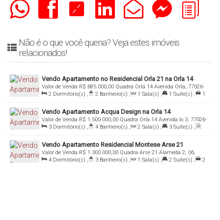
Não é o que você queria? Veja estes imóveis
relacionados!
Vendo Apartamento no Residencial Orla 21 na Orla 14
Valor de Venda
R$
685.000,00
Quadra Orla 14 Avenida Orla, 77026-
2
Dormitório(s)
,
2
Banheiro(s)
,
1
Sala(s)
,
1
Suíte(s)
,
1
005, Graciosa - Orla 14, Palmas, Tocantins, Brasil
Vaga(s)
,
Útil:
75
.78
m²
Vendo Apartamento Acqua Design na Orla 14
Valor de Venda
R$
1.500.000,00
Quadra Orla 14 Avenida lo 3, 77026-
3
Dormitório(s)
,
4
Banheiro(s)
,
2
Sala(s)
,
3
Suíte(s)
,
070, Graciosa - Orla 14, Palmas, Tocantins, Brasil
Total:
121
.00
m²
,
2
Vaga(s)
,
Útil:
121
.00
m²
Vendo Apartamento Residencial Montese Arse 21
Valor de Venda
R$
1.300.000,00
Quadra Arse 21 Alameda 2, 06,
4
Dormitório(s)
,
3
Banheiro(s)
,
1
Sala(s)
,
2
Suíte(s)
,
2
77020-494, Plano Diretor Sul, Palmas, Tocantins, Brasil
~ 3
Vaga(s)
,
Útil:
181
.00
m²