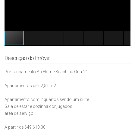
Descrição do Imóvel
Pré Lançamento Ap Home Beach na Orla 14
Apartamentos de 62,51 m2
Apartamento com 2 quartos sendo um suite
Sala de estar e cozinha conjugados
área de serviço
A partir de 649.610,00