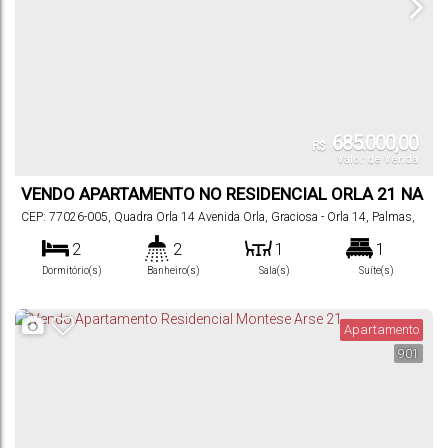
685.000,00
R$
Valor de Venda
VENDO APARTAMENTO NO RESIDENCIAL ORLA 21 NA
ORLA 14
CEP: 77026-005
,
Quadra Orla 14 Avenida Orla
,
Graciosa - Orla 14
,
Palmas
,
Tocantins
,
Brasil
2
2
1
1
Dormitório(s)
Banheiro(s)
Sala(s)
Suíte(s)
1
75
m²
.78
Vaga(s)
Útil:
Apartamento
901