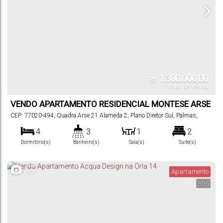
1.300.000,00
R$
Valor de Venda
VENDO APARTAMENTO RESIDENCIAL MONTESE ARSE
21
CEP: 77020-494
,
Quadra Arse 21 Alameda 2
,
Plano Diretor Sul
,
Palmas
,
Tocantins
,
Brasil
4
3
1
2
Dormitório(s)
Banheiro(s)
Sala(s)
Suíte(s)
2 ~ 3
181
m²
.00
Vaga(s)
Útil:
Apartamento
896