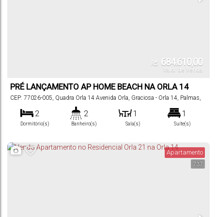
684.610,00
R$
Valor de Venda
PRÉ LANÇAMENTO AP HOME BEACH NA ORLA 14
CEP: 77026-005
,
Quadra Orla 14 Avenida Orla
,
Graciosa - Orla 14
,
Palmas
,
Tocantins
,
Brasil
2
2
1
1
Dormitório(s)
Banheiro(s)
Sala(s)
Suíte(s)
1
62
m²
.51
Vaga(s)
Útil:
Apartamento
737