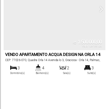
1.500.000,00
R$
Valor de Venda
VENDO APARTAMENTO ACQUA DESIGN NA ORLA 14
CEP: 77026-070
,
Quadra Orla 14 Avenida lo 3
,
Graciosa - Orla 14
,
Palmas
,
Tocantins
,
Brasil
3
4
2
3
Dormitório(s)
Banheiro(s)
Sala(s)
Suíte(s)
121
m²
2
121
m²
.00
.00
Total:
Vaga(s)
Útil: