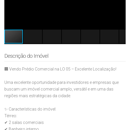
Descrição do Imóvel
🏢 Vendo Prédio Comercial na LO 05 – Excelente Localização!
Uma excelente oportunidade para investidores e empresas que
buscam um imóvel comercial amplo, versátil e em uma das
regiões mais estratégicas da cidade.
✨ Características do imóvel:
Térreo:
✔ 2 salas comerciais
✔ Banheiro interno