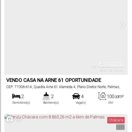
420.000,00
R$
Valor de Venda
VENDO CASA NA ARNE 61 OPORTUNIDADE
CEP: 77006-614
,
Quadra Arne 61 Alameda 4
,
Plano Diretor Norte
,
Palmas
,
Tocantins
,
Brasil
2
2
4
100
m²
.00
Dormitório(s)
Banheiro(s)
Vaga(s)
Útil:
288
m²
.00
Terreno:
Chácara
733