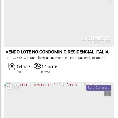
310.000,00
R$
Valor de Venda
VENDO LOTE NO CONDOMINIO RESIDENCIAL ITÁLIA
LUZIMANGUES.
CEP: 77516-878
,
Rua Florença
,
Luzimangues
,
Porto Nacional
,
Tocantins
,
Brasil
854
m²
845
m²
.00
.00
Útil:
Terreno:
Sala Comercial
142