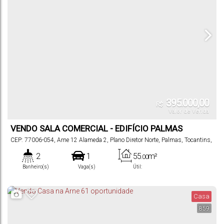
395.000,00
R$
Valor de Venda
VENDO SALA COMERCIAL - EDIFÍCIO PALMAS
BUSINESS CENTER
CEP: 77006-054
,
Arne 12 Alameda 2
,
Plano Diretor Norte
,
Palmas
,
Tocantins
,
Brasil
2
1
55
m²
.00
Banheiro(s)
Vaga(s)
Útil:
Casa
859