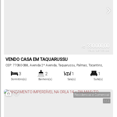
330.000,00
R$
Valor de Venda
VENDO CASA EM TAQUARUSSU
CEP: 77080-088
,
Avenida 2ª Avenida
,
Taquarussu
,
Palmas
,
Tocantins
,
Brasil
3
2
1
1
Dormitório(s)
Banheiro(s)
Sala(s)
Suíte(s)
2
139
m²
360
m²
.82
.00
Vaga(s)
Útil:
Terreno:
Residencial e Comercial
884