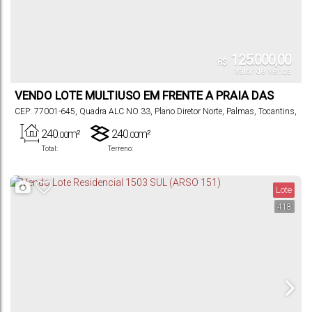
125.000,00
R$
Valor de Venda
VENDO LOTE MULTIUSO EM FRENTE A PRAIA DAS
ARNOS
CEP: 77001-645
,
Quadra ALC NO 33
,
Plano Diretor Norte
,
Palmas
,
Tocantins
,
Brasil
240
m²
240
m²
.00
.00
Total:
Terreno:
Lote
418