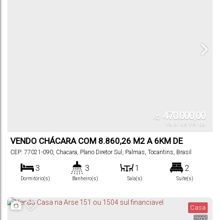
470.000,00
R$
Valor de Venda
VENDO CHÁCARA COM 8.860,26 M2 A 6KM DE
PALMAS
CEP: 77021-090
,
Chacara
,
Plano Diretor Sul
,
Palmas
,
Tocantins
,
Brasil
3
3
1
2
Dormitório(s)
Banheiro(s)
Sala(s)
Suíte(s)
200
m²
200
m²
.00
.00
Total:
Útil:
Casa
792