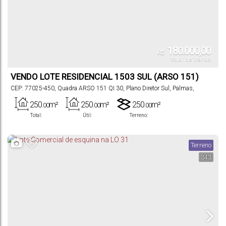
180.000,00
R$
Valor de Venda
VENDO LOTE RESIDENCIAL 1503 SUL (ARSO 151)
CEP: 77025-450
,
Quadra ARSO 151 QI 30
,
Plano Diretor Sul
,
Palmas
,
Tocantins
,
Brasil
250
m²
250
m²
250
m²
.00
.00
.00
Total:
Útil:
Terreno:
Terreno
343