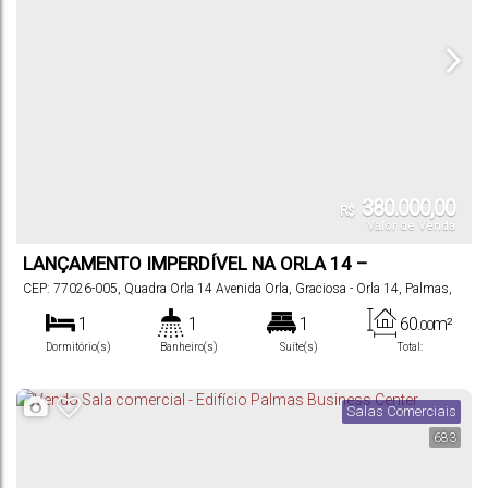
380.000,00
R$
Valor de Venda
LANÇAMENTO IMPERDÍVEL NA ORLA 14 –
PALMAS/TO
CEP: 77026-005
,
Quadra Orla 14 Avenida Orla
,
Graciosa - Orla 14
,
Palmas
,
Tocantins
,
Brasil
1
1
1
60
m²
.00
Dormitório(s)
Banheiro(s)
Suíte(s)
Total:
1
60
m²
.00
Vaga(s)
Útil:
Salas Comerciais
683