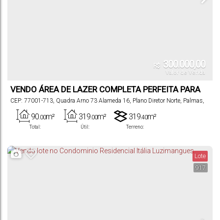
300.000,00
R$
Valor de Venda
VENDO ÁREA DE LAZER COMPLETA PERFEITA PARA
EVENTOS E FESTAS
CEP: 77001-713
,
Quadra Arno 73 Alameda 16
,
Plano Diretor Norte
,
Palmas
,
Tocantins
,
Brasil
90
m²
319
m²
319
m²
.00
.00
.40
Total:
Útil:
Terreno:
Lote
917