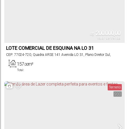
200.000,00
R$
Valor de Venda
LOTE COMERCIAL DE ESQUINA NA LO 31
CEP: 77024-720
,
Quadra ARSE 141 Avenida LO 31
,
Plano Diretor Sul
,
Palmas
,
Tocantins
,
Brasil
157
m²
.00
Total:
Terreno
900