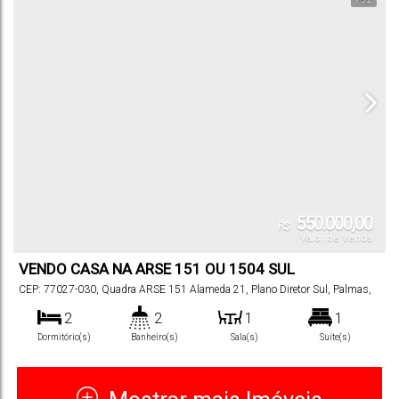
550.000,00
R$
Valor de Venda
VENDO CASA NA ARSE 151 OU 1504 SUL
FINANCIAVEL
CEP: 77027-030
,
Quadra ARSE 151 Alameda 21
,
Plano Diretor Sul
,
Palmas
,
Tocantins
,
Brasil
2
2
1
1
Dormitório(s)
Banheiro(s)
Sala(s)
Suíte(s)
2
102
m²
180
m²
.00
.00
180
~
Vaga(s)
Útil:
Terreno:
.00
1080
m²
.00
Total: