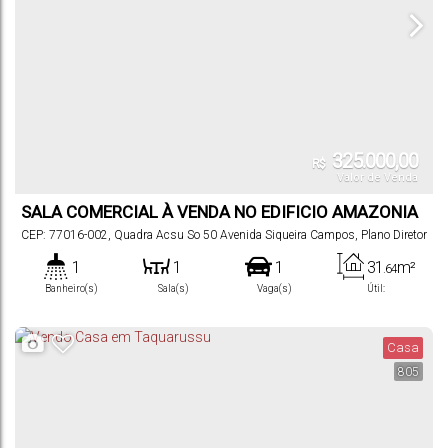
325.000,00
R$
Valor de Venda
SALA COMERCIAL À VENDA NO EDIFICIO AMAZONIA
CENTER
CEP: 77016-002
,
Quadra Acsu So 50 Avenida Siqueira Campos
,
Plano Diretor
Sul
,
Palmas
,
Tocantins
,
Brasil
1
1
1
31
m²
.64
Banheiro(s)
Sala(s)
Vaga(s)
Útil:
Casa
805