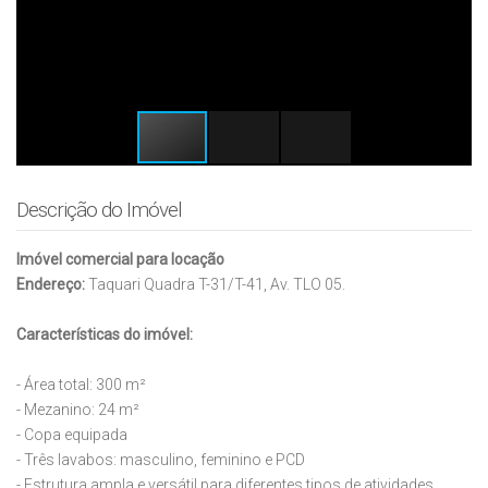
Descrição do Imóvel
Imóvel comercial para locação
Endereço:
Taquari Quadra T-31/T-41, Av. TLO 05.
Características do imóvel:
- Área total: 300 m²
- Mezanino: 24 m²
- Copa equipada
- Três lavabos: masculino, feminino e PCD
- Estrutura ampla e versátil para diferentes tipos de atividades