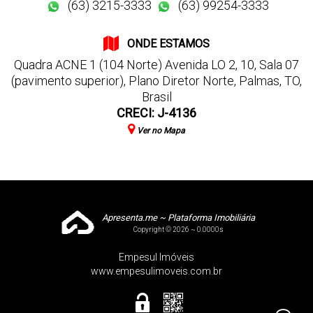
(63) 3215-3333
(63) 99254-3333
ONDE ESTAMOS
Quadra ACNE 1 (104 Norte) Avenida LO 2
,
10
,
Sala 07
(pavimento superior)
,
Plano Diretor Norte
,
Palmas
,
TO
,
Brasil
CRECI: J-4136
Ver no Mapa
Apresenta.me ~ Plataforma Imobiliária
Copyright © 2026 ~ 0.0000s
Empesul Imóveis
www.empesulimoveis.com.br