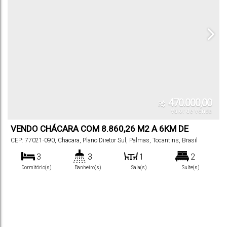
470.000,00
R$
Valor de Venda
VENDO CHÁCARA COM 8.860,26 M2 A 6KM DE
PALMAS
CEP: 77021-090
,
Chacara
,
Plano Diretor Sul
,
Palmas
,
Tocantins
,
Brasil
3
3
1
2
Dormitório(s)
Banheiro(s)
Sala(s)
Suíte(s)
200
m²
200
m²
.00
.00
Total:
Útil: