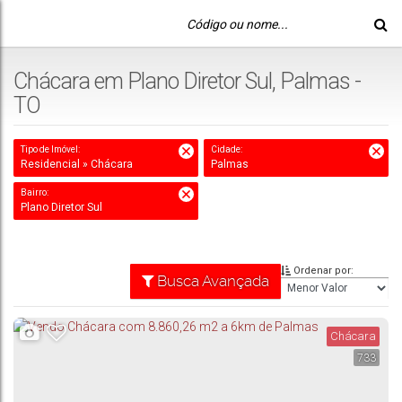
Chácara em Plano Diretor Sul, Palmas -
TO
Tipo de Imóvel:
Cidade:
Residencial » Chácara
Palmas
Bairro:
Plano Diretor Sul
Ordenar por:
Busca Avançada
Chácara
733