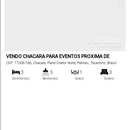
3.470.000,00
R$
Valor de Venda
VENDO CHACARA PARA EVENTOS PROXIMA DE
PALMAS
CEP: 77006-766
,
Chacara
,
Plano Diretor Norte
,
Palmas
,
Tocantins
,
Brasil
3
5
1
3
Dormitório(s)
Banheiro(s)
Sala(s)
Suíte(s)
27600
m²
27600
m²
.00
.00
Útil:
Terreno: