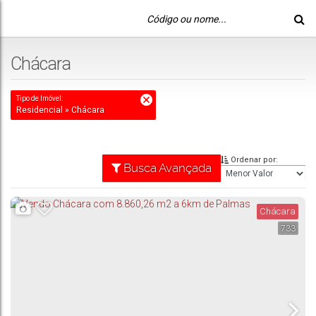
Chácara
Tipo de Imóvel:
Residencial » Chácara
Ordenar por:
Busca Avançada
Chácara
733