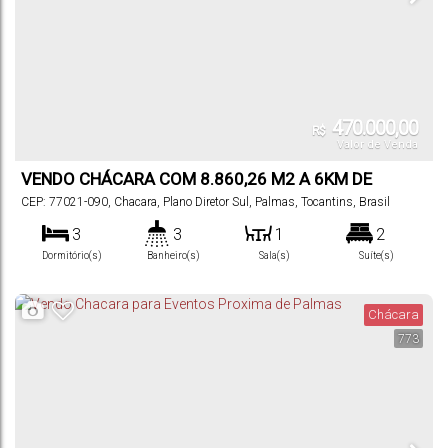
470.000,00
R$
Valor de Venda
VENDO CHÁCARA COM 8.860,26 M2 A 6KM DE
PALMAS
CEP: 77021-090
,
Chacara
,
Plano Diretor Sul
,
Palmas
,
Tocantins
,
Brasil
3
3
1
2
Dormitório(s)
Banheiro(s)
Sala(s)
Suíte(s)
200
m²
200
m²
.00
.00
Total:
Útil:
Chácara
773