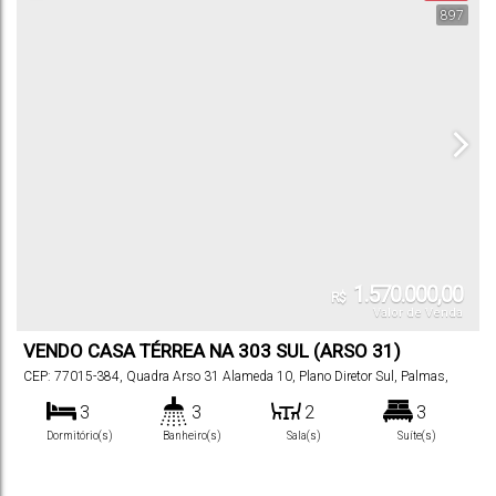
897
1.570.000,00
R$
Valor de Venda
VENDO CASA TÉRREA NA 303 SUL (ARSO 31)
CEP: 77015-384
,
Quadra Arso 31 Alameda 10
,
Plano Diretor Sul
,
Palmas
,
Tocantins
,
Brasil
3
3
2
3
Dormitório(s)
Banheiro(s)
Sala(s)
Suíte(s)
2
445
m²
.50
231
~
Vaga(s)
Terreno:
.34