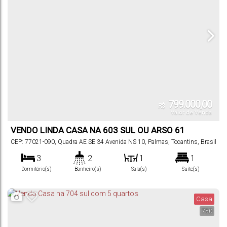
799.000,00
R$
Valor de Venda
VENDO LINDA CASA NA 603 SUL OU ARSO 61
CEP: 77021-090
,
Quadra AE SE 34 Avenida NS 10
,
Palmas
,
Tocantins
,
Brasil
3
2
1
1
Dormitório(s)
Banheiro(s)
Sala(s)
Suíte(s)
4
200
m²
270
m²
.00
.00
Vaga(s)
Útil:
Terreno:
Casa
750