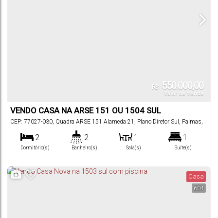
550.000,00
R$
Valor de Venda
VENDO CASA NA ARSE 151 OU 1504 SUL
FINANCIAVEL
CEP: 77027-030
,
Quadra ARSE 151 Alameda 21
,
Plano Diretor Sul
,
Palmas
,
Tocantins
,
Brasil
2
2
1
1
Dormitório(s)
Banheiro(s)
Sala(s)
Suíte(s)
2
102
m²
180
m²
.00
.00
180
~
Vaga(s)
Útil:
Terreno:
.00
Casa
1080
m²
.00
Total:
604