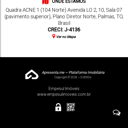
ONDE ESTAMOS
Quadra ACNE 1 (104 Norte) Avenida LO 2
,
10
,
Sala 07
(pavimento superior)
,
Plano Diretor Norte
,
Palmas
,
TO
,
Brasil
CRECI: J-4136
Ver no Mapa
Apresenta.me ~ Plataforma Imobiliária
Copyright © 2026 ~ 0.0000s
Empesul Imóveis
www.empesulimoveis.com.br