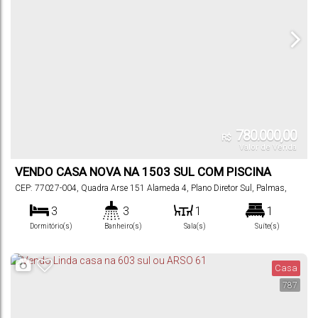
780.000,00
R$
Valor de Venda
VENDO CASA NOVA NA 1503 SUL COM PISCINA
CEP: 77027-004
,
Quadra Arse 151 Alameda 4
,
Plano Diretor Sul
,
Palmas
,
Tocantins
,
Brasil
3
3
1
1
Dormitório(s)
Banheiro(s)
Sala(s)
Suíte(s)
4
130
m²
250
m²
.77
.00
Vaga(s)
Útil:
Terreno:
Casa
787