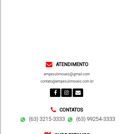
23134
m²
.00
Útil:
ATENDIMENTO
empesulimoveis@gmail.com
contato@empesulimoveis.com.br
CONTATOS
(63) 3215-3333
(63) 99254-3333