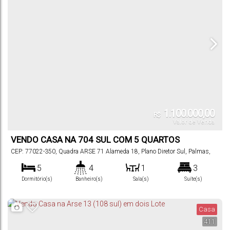
1.100.000,00
R$
Valor de Venda
VENDO CASA NA 704 SUL COM 5 QUARTOS
CEP: 77022-350
,
Quadra ARSE 71 Alameda 18
,
Plano Diretor Sul
,
Palmas
,
Tocantins
,
Brasil
5
4
1
3
Dormitório(s)
Banheiro(s)
Sala(s)
Suíte(s)
298
m²
5
427
m²
.00
.50
Total:
Vaga(s)
Terreno:
Casa
411