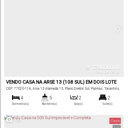
1.390.000,00
R$
Valor de Venda
VENDO CASA NA ARSE 13 (108 SUL) EM DOIS LOTE
CEP: 77020-116
,
Arse 13 Alameda 13
,
Plano Diretor Sul
,
Palmas
,
Tocantins
,
Brasil
4
5
2
2
Dormitório(s)
Banheiro(s)
Sala(s)
Suíte(s)
371
m²
4
371
m²
720
m²
.42
.42
.00
Total:
Vaga(s)
Útil:
Terreno:
Casa
898