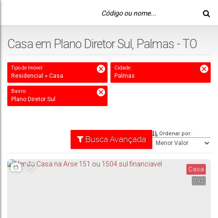
Casa em Plano Diretor Sul, Palmas - TO
Tipo de Imóvel:
Cidade:
Residencial » Casa
Palmas
Bairro:
Plano Diretor Sul
Ordenar por:
Busca Avançada
Casa
792