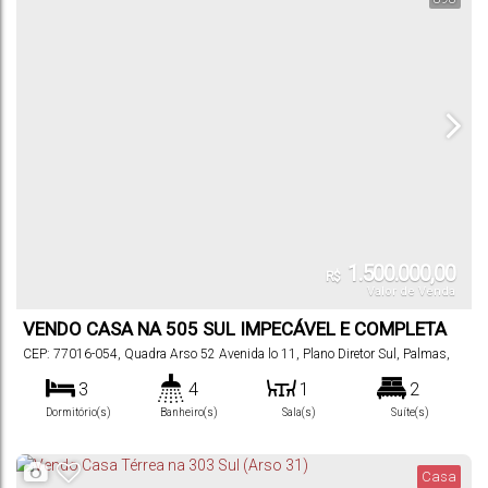
1.500.000,00
R$
Valor de Venda
VENDO CASA NA 505 SUL IMPECÁVEL E COMPLETA
CEP: 77016-054
,
Quadra Arso 52 Avenida lo 11
,
Plano Diretor Sul
,
Palmas
,
Tocantins
,
Brasil
3
4
1
2
Dormitório(s)
Banheiro(s)
Sala(s)
Suíte(s)
4
240
m²
360
m²
.00
.00
Vaga(s)
Útil:
Terreno:
Casa