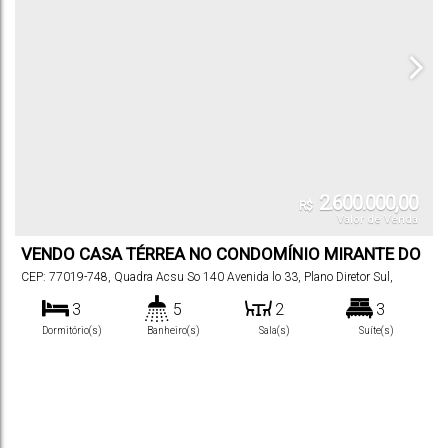
2.600.000,00
R$
Valor de Venda
VENDO CASA TÉRREA NO CONDOMÍNIO MIRANTE DO
LAGO
CEP: 77019-748
,
Quadra Acsu So 140 Avenida lo 33
,
Plano Diretor Sul
,
Palmas
,
Tocantins
,
Brasil
3
5
2
3
Dormitório(s)
Banheiro(s)
Sala(s)
Suíte(s)
4
203
m²
420
m²
.00
.00
Vaga(s)
Útil:
Terreno: